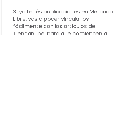
Si ya tenés publicaciones en Mercado
Libre, vas a poder vincularlos
fácilmente con los artículos de
Tiendanube, para que comiencen a
sincronizarse.
Sincronización de
Pedidos
Por cada venta realizada en la
plataforma, se genera
automáticamente una nota de pedido
en Tiendanube con los datos del