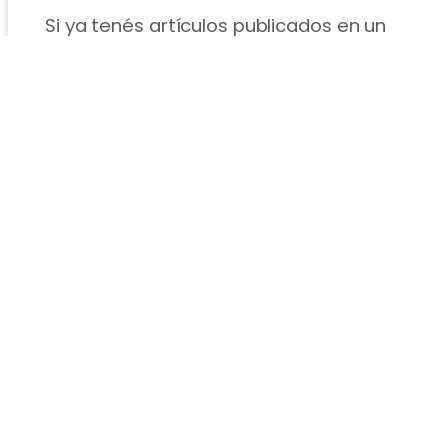
Si ya tenés artículos publicados en un
marketplace, vas a poder vincularlos
fácilmente con los artículos del ERP,
para que comiencen a sincronizarse
Sincronización de
Pedidos
Por cada venta realizada en la
plataforma, se genera
automáticamente una nota de pedido
en el Software de Gestión con los
datos del cliente.